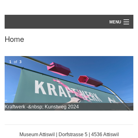
MENU
Aktuell
Home
Aus- und Rückblick
Museum
1
of
3
A
Kraftwerk -&nbsp; Kunstweg 2024
Da
Museum Attiswil | Dorfstrasse 5 | 4536 Attiswil